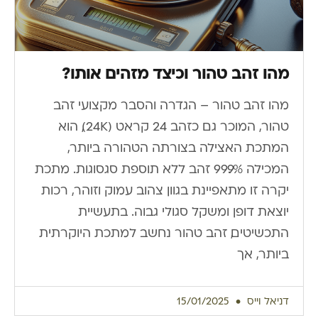
מהו זהב טהור וכיצד מזהים אותו?
מהו זהב טהור – הגדרה והסבר מקצועי זהב
טהור, המוכר גם כזהב 24 קראט (24K), הוא
המתכת האצילה בצורתה הטהורה ביותר,
המכילה 99.9% זהב ללא תוספת סגסוגות. מתכת
יקרה זו מתאפיינת בגוון צהוב עמוק וזוהר, רכות
יוצאת דופן ומשקל סגולי גבוה. בתעשיית
התכשיטים, זהב טהור נחשב למתכת היוקרתית
ביותר, אך
דניאל וייס
15/01/2025